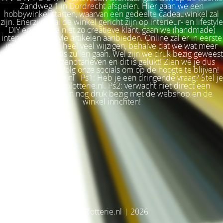
Zandweg 1 in Dordrecht afspelen. Hier gaan we een
hobbywinkel starten, waarvan een gedeelte cadeauwinkel zal
zijn. Enerzijds zal de winkel gericht zijn op interieur- en lifestyle
DIY en voor de niet zo creatieve klant, gaan we (handmade)
interieur & lifestyle artikelen aanbieden. Online zal er in eerste
instantie niet zo heel veel wijzigen, behalve dat we wat meer
terug naar de basis zullen gaan. Wel zijn we druk bezig geweest
met betere verzendtarieven en dit is gelukt! Zien we je dus
snel weer terug? Volg onze socials om op de hoogte te blijven!
Liefs, Ilse. Plotterie.nl Ps1: Heb je een dringende vraag? Stel je
vraag via info@plotterie.nl. Ps2: verwacht niet direct een
antwoord. We zijn nog druk bezig met de webshop en de
winkel inrichten!
© Plotterie.nl | 2026