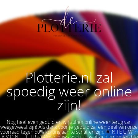
Plotterie.nl zal
spoedig weer online
zijn!
Nog heel even geduld en wij zullen online weer terug van
weggeweest zijn! Als dank voor je geduld zal een deel van onze
voorraad tegen 50% korting aan te schaffen zijn.
🌟 
N I E U W ~
A V O N T U U R
🌟
Ons nieuw avontuur gaat zich op de Rechte