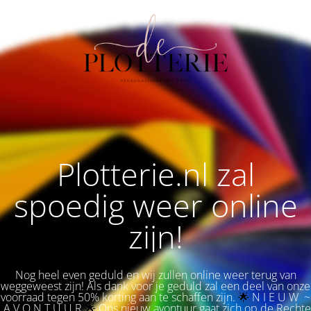
Plotterie.nl zal
spoedig weer online
zijn!
Nog heel even geduld en wij zullen online weer terug van
weggeweest zijn! Als dank voor je geduld zal een deel van onze
voorraad tegen 50% korting aan te schaffen zijn.
🌟 
N I E U W ~
A V O N T U U R
🌟
Ons nieuw avontuur gaat zich op de Rechte