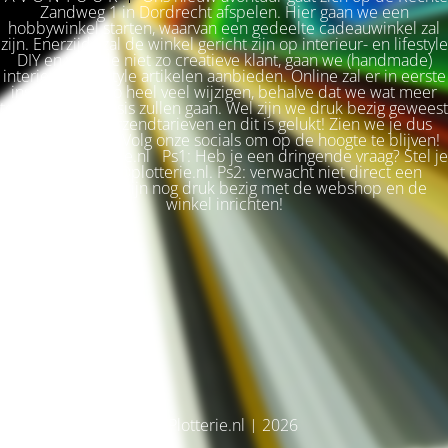
Zandweg 1 in Dordrecht afspelen. Hier gaan we een
hobbywinkel starten, waarvan een gedeelte cadeauwinkel zal
zijn. Enerzijds zal de winkel gericht zijn op interieur- en lifestyle
DIY en voor de niet zo creatieve klant, gaan we (handmade)
interieur & lifestyle artikelen aanbieden. Online zal er in eerste
instantie niet zo heel veel wijzigen, behalve dat we wat meer
terug naar de basis zullen gaan. Wel zijn we druk bezig geweest
met betere verzendtarieven en dit is gelukt! Zien we je dus
snel weer terug? Volg onze socials om op de hoogte te blijven!
Liefs, Ilse. Plotterie.nl Ps1: Heb je een dringende vraag? Stel je
vraag via info@plotterie.nl. Ps2: verwacht niet direct een
antwoord. We zijn nog druk bezig met de webshop en de
winkel inrichten!
© Plotterie.nl | 2026