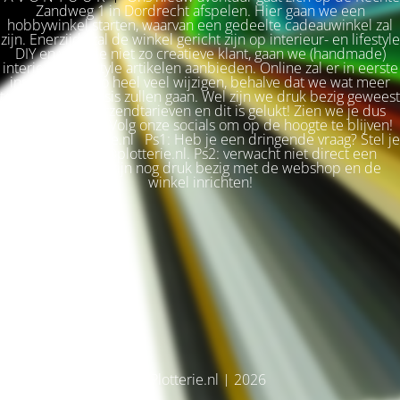
Zandweg 1 in Dordrecht afspelen. Hier gaan we een
hobbywinkel starten, waarvan een gedeelte cadeauwinkel zal
zijn. Enerzijds zal de winkel gericht zijn op interieur- en lifestyle
DIY en voor de niet zo creatieve klant, gaan we (handmade)
interieur & lifestyle artikelen aanbieden. Online zal er in eerste
instantie niet zo heel veel wijzigen, behalve dat we wat meer
terug naar de basis zullen gaan. Wel zijn we druk bezig geweest
met betere verzendtarieven en dit is gelukt! Zien we je dus
snel weer terug? Volg onze socials om op de hoogte te blijven!
Liefs, Ilse. Plotterie.nl Ps1: Heb je een dringende vraag? Stel je
vraag via info@plotterie.nl. Ps2: verwacht niet direct een
antwoord. We zijn nog druk bezig met de webshop en de
winkel inrichten!
© Plotterie.nl | 2026