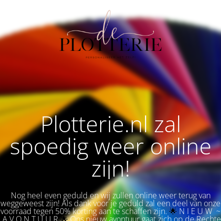
Plotterie.nl zal
spoedig weer online
zijn!
Nog heel even geduld en wij zullen online weer terug van
weggeweest zijn! Als dank voor je geduld zal een deel van onze
voorraad tegen 50% korting aan te schaffen zijn.
🌟 
N I E U W ~
A V O N T U U R
🌟
Ons nieuw avontuur gaat zich op de Rechte