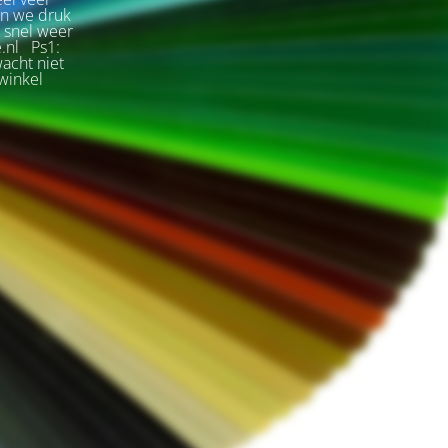
jn we druk
s snel weer
e.nl Ps1:
wacht niet
winkel