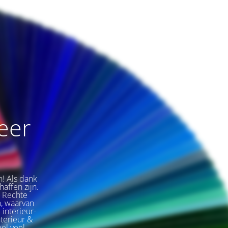
weer
n! Als dank
affen zijn.
e Rechte
, waarvan
 interieur-
nterieur &
eel veel