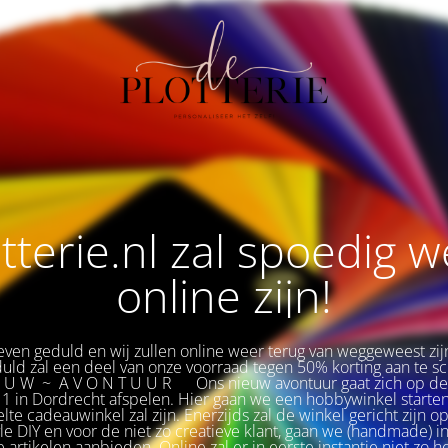
tterie.nl zal spoedig 
online zijn!
ven geduld en wij zullen online weer terug van weggeweest zij
duld zal een deel van onze voorraad tegen 50% korting aan te sch
E U W ~ A V O N T U U R
🌟
Ons nieuw avontuur gaat zich op d
1 in Dordrecht afspelen. Hier gaan we een hobbywinkel starten
te cadeauwinkel zal zijn. Enerzijds zal de winkel gericht zijn op
yle DIY en voor de niet zo creatieve klant, gaan we (handmade) i
le artikelen aanbieden. Online zal er in eerste instantie niet zo h