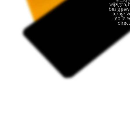
wijzigen,
bezig gewe
terug? V
Heb je ee
direc