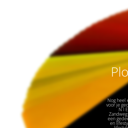
Plo
Nog heel e
voor je ge
🌟 
N I 
Zandweg 
een gedeel
en lifest
lifesty