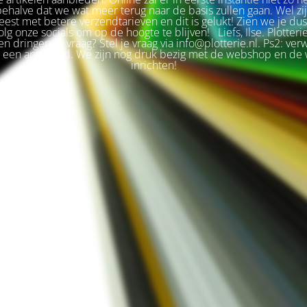
 behalve dat we wat meer terug naar de basis zullen gaan. Wel zi
est met betere verzendtarieven en dit is gelukt! Zien we je du
olg onze socials om op de hoogte te blijven! Liefs, Ilse. Plotteri
n dringende vraag? Stel je vraag via info@plotterie.nl. Ps2: ver
t een antwoord. We zijn nog druk bezig met de webshop en de 
inrichten!