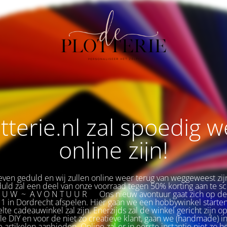
tterie.nl zal spoedig 
online zijn!
ven geduld en wij zullen online weer terug van weggeweest zij
duld zal een deel van onze voorraad tegen 50% korting aan te sch
E U W ~ A V O N T U U R
🌟
Ons nieuw avontuur gaat zich op d
1 in Dordrecht afspelen. Hier gaan we een hobbywinkel starten
te cadeauwinkel zal zijn. Enerzijds zal de winkel gericht zijn op
yle DIY en voor de niet zo creatieve klant, gaan we (handmade) i
le artikelen aanbieden. Online zal er in eerste instantie niet zo h