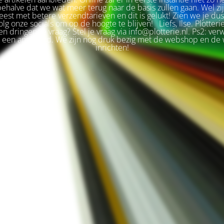
 behalve dat we wat meer terug naar de basis zullen gaan. Wel zi
est met betere verzendtarieven en dit is gelukt! Zien we je du
olg onze socials om op de hoogte te blijven! Liefs, Ilse. Plotteri
n dringende vraag? Stel je vraag via info@plotterie.nl. Ps2: ver
t een antwoord. We zijn nog druk bezig met de webshop en de 
inrichten!