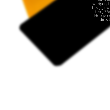
wijzigen,
bezig gewe
terug? V
Heb je ee
direc