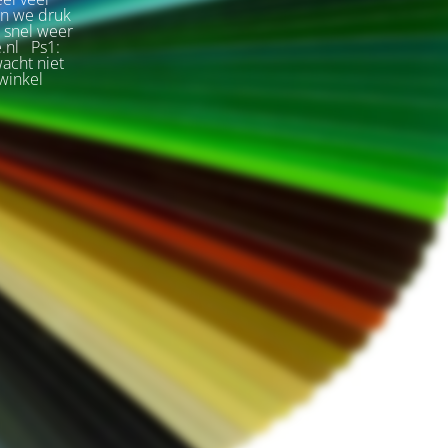
jn we druk
s snel weer
e.nl Ps1:
wacht niet
winkel