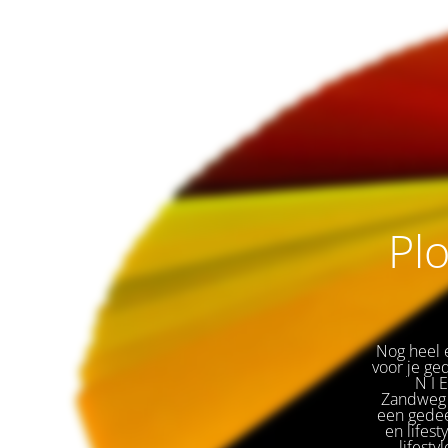
Plo
Nog heel e
voor je ge
🌟 
N I 
Zandweg 
een gedeel
en lifest
lifesty