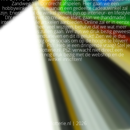
Zandweg 1 in Dordrecht afspelen. Hier gaan we een
hobbywinkel starten, waarvan een gedeelte cadeauwinkel zal
zijn. Enerzijds zal de winkel gericht zijn op interieur- en lifestyle
DIY en voor de niet zo creatieve klant, gaan we (handmade)
interieur & lifestyle artikelen aanbieden. Online zal er in eerste
instantie niet zo heel veel wijzigen, behalve dat we wat meer
terug naar de basis zullen gaan. Wel zijn we druk bezig geweest
met betere verzendtarieven en dit is gelukt! Zien we je dus
snel weer terug? Volg onze socials om op de hoogte te blijven!
Liefs, Ilse. Plotterie.nl Ps1: Heb je een dringende vraag? Stel je
vraag via info@plotterie.nl. Ps2: verwacht niet direct een
antwoord. We zijn nog druk bezig met de webshop en de
winkel inrichten!
© Plotterie.nl | 2026