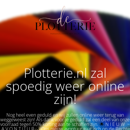
Plotterie.nl zal
spoedig weer online
zijn!
Nog heel even geduld en wij zullen online weer terug van
weggeweest zijn! Als dank voor je geduld zal een deel van onze
voorraad tegen 50% korting aan te schaffen zijn.
🌟 
N I E U W ~
A V O N T U U R
🌟
Ons nieuw avontuur gaat zich op de Rechte