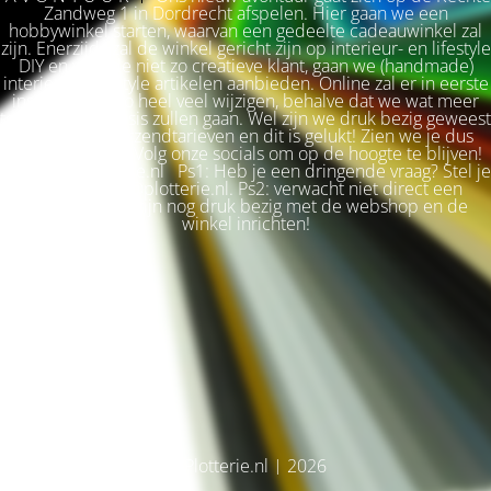
Zandweg 1 in Dordrecht afspelen. Hier gaan we een
hobbywinkel starten, waarvan een gedeelte cadeauwinkel zal
zijn. Enerzijds zal de winkel gericht zijn op interieur- en lifestyle
DIY en voor de niet zo creatieve klant, gaan we (handmade)
interieur & lifestyle artikelen aanbieden. Online zal er in eerste
instantie niet zo heel veel wijzigen, behalve dat we wat meer
terug naar de basis zullen gaan. Wel zijn we druk bezig geweest
met betere verzendtarieven en dit is gelukt! Zien we je dus
snel weer terug? Volg onze socials om op de hoogte te blijven!
Liefs, Ilse. Plotterie.nl Ps1: Heb je een dringende vraag? Stel je
vraag via info@plotterie.nl. Ps2: verwacht niet direct een
antwoord. We zijn nog druk bezig met de webshop en de
winkel inrichten!
© Plotterie.nl | 2026