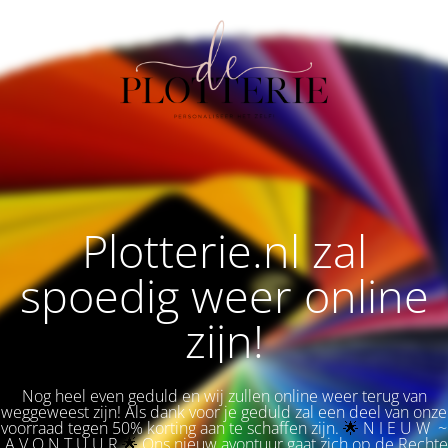
Plotterie.nl zal
spoedig weer online
zijn!
Nog heel even geduld en wij zullen online weer terug van
weggeweest zijn! Als dank voor je geduld zal een deel van onze
voorraad tegen 50% korting aan te schaffen zijn.
🌟 
N I E U W ~
A V O N T U U R
🌟
Ons nieuw avontuur gaat zich op de Rechte