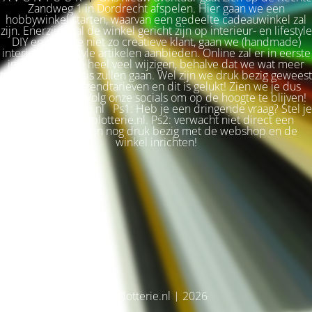
Zandweg 1 in Dordrecht afspelen. Hier gaan we een
hobbywinkel starten, waarvan een gedeelte cadeauwinkel zal
zijn. Enerzijds zal de winkel gericht zijn op interieur- en lifestyle
DIY en voor de niet zo creatieve klant, gaan we (handmade)
interieur & lifestyle artikelen aanbieden. Online zal er in eerste
instantie niet zo heel veel wijzigen, behalve dat we wat meer
terug naar de basis zullen gaan. Wel zijn we druk bezig geweest
met betere verzendtarieven en dit is gelukt! Zien we je dus
snel weer terug? Volg onze socials om op de hoogte te blijven!
Liefs, Ilse. Plotterie.nl Ps1: Heb je een dringende vraag? Stel je
vraag via info@plotterie.nl. Ps2: verwacht niet direct een
antwoord. We zijn nog druk bezig met de webshop en de
winkel inrichten!
© Plotterie.nl | 2026