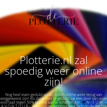
Plotterie.nl zal
spoedig weer online
zijn!
Nog heel even geduld en wij zullen online weer terug van
weggeweest zijn! Als dank voor je geduld zal een deel van onze
voorraad tegen 50% korting aan te schaffen zijn.
🌟 
N I E U W ~
A V O N T U U R
🌟
Ons nieuw avontuur gaat zich op de Rechte