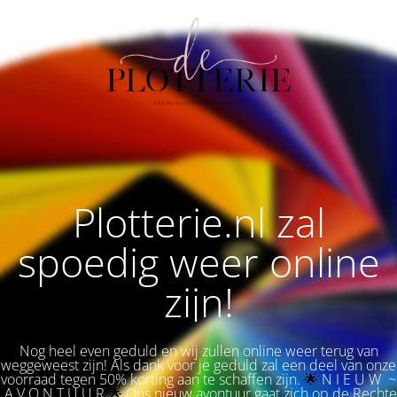
Plotterie.nl zal
spoedig weer online
zijn!
Nog heel even geduld en wij zullen online weer terug van
weggeweest zijn! Als dank voor je geduld zal een deel van onze
voorraad tegen 50% korting aan te schaffen zijn.
🌟 
N I E U W ~
A V O N T U U R
🌟
Ons nieuw avontuur gaat zich op de Rechte