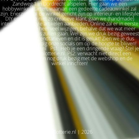
Zandweg 1 in Dordrecht afspelen. Hier gaan we een
hobbywinkel starten, waarvan een gedeelte cadeauwinkel zal
zijn. Enerzijds zal de winkel gericht zijn op interieur- en lifestyle
DIY en voor de niet zo creatieve klant, gaan we (handmade)
interieur & lifestyle artikelen aanbieden. Online zal er in eerste
instantie niet zo heel veel wijzigen, behalve dat we wat meer
terug naar de basis zullen gaan. Wel zijn we druk bezig geweest
met betere verzendtarieven en dit is gelukt! Zien we je dus
snel weer terug? Volg onze socials om op de hoogte te blijven!
Liefs, Ilse. Plotterie.nl Ps1: Heb je een dringende vraag? Stel je
vraag via info@plotterie.nl. Ps2: verwacht niet direct een
antwoord. We zijn nog druk bezig met de webshop en de
winkel inrichten!
© Plotterie.nl | 2026