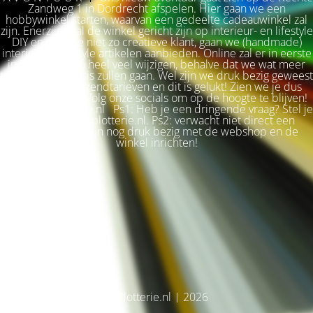
Zandweg 1 in Dordrecht afspelen. Hier gaan we een
hobbywinkel starten, waarvan een gedeelte cadeauwinkel zal
zijn. Enerzijds zal de winkel gericht zijn op interieur- en lifestyle
DIY en voor de niet zo creatieve klant, gaan we (handmade)
interieur & lifestyle artikelen aanbieden. Online zal er in eerste
instantie niet zo heel veel wijzigen, behalve dat we wat meer
terug naar de basis zullen gaan. Wel zijn we druk bezig geweest
met betere verzendtarieven en dit is gelukt! Zien we je dus
snel weer terug? Volg onze socials om op de hoogte te blijven!
Liefs, Ilse. Plotterie.nl Ps1: Heb je een dringende vraag? Stel je
vraag via info@plotterie.nl. Ps2: verwacht niet direct een
antwoord. We zijn nog druk bezig met de webshop en de
winkel inrichten!
© Plotterie.nl | 2026