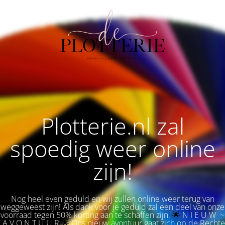
Plotterie.nl zal
spoedig weer online
zijn!
Nog heel even geduld en wij zullen online weer terug van
weggeweest zijn! Als dank voor je geduld zal een deel van onze
voorraad tegen 50% korting aan te schaffen zijn.
🌟 
N I E U W ~
A V O N T U U R
🌟
Ons nieuw avontuur gaat zich op de Rechte