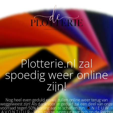
Plotterie.nl zal
spoedig weer online
zijn!
Nog heel even geduld en wij zullen online weer terug van
weggeweest zijn! Als dank voor je geduld zal een deel van onze
voorraad tegen 50% korting aan te schaffen zijn.
🌟 
N I E U W ~
A V O N T U U R
🌟
Ons nieuw avontuur gaat zich op de Rechte