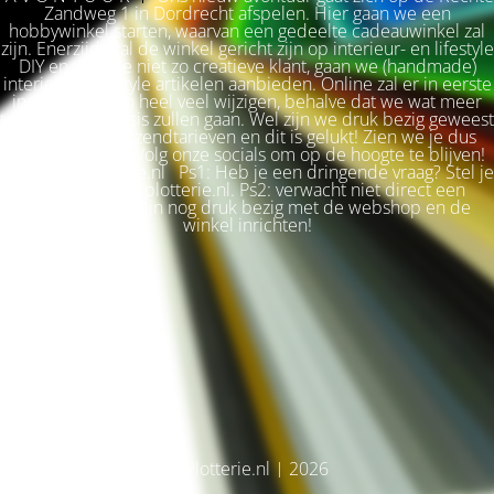
Zandweg 1 in Dordrecht afspelen. Hier gaan we een
hobbywinkel starten, waarvan een gedeelte cadeauwinkel zal
zijn. Enerzijds zal de winkel gericht zijn op interieur- en lifestyle
DIY en voor de niet zo creatieve klant, gaan we (handmade)
interieur & lifestyle artikelen aanbieden. Online zal er in eerste
instantie niet zo heel veel wijzigen, behalve dat we wat meer
terug naar de basis zullen gaan. Wel zijn we druk bezig geweest
met betere verzendtarieven en dit is gelukt! Zien we je dus
snel weer terug? Volg onze socials om op de hoogte te blijven!
Liefs, Ilse. Plotterie.nl Ps1: Heb je een dringende vraag? Stel je
vraag via info@plotterie.nl. Ps2: verwacht niet direct een
antwoord. We zijn nog druk bezig met de webshop en de
winkel inrichten!
© Plotterie.nl | 2026