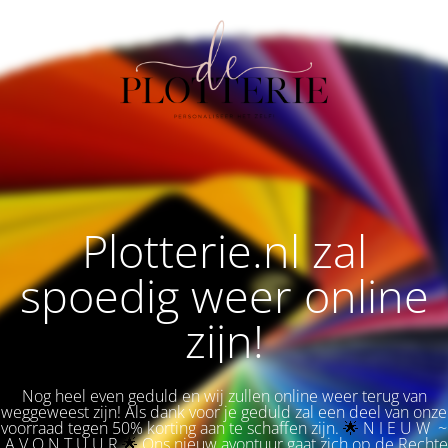
Plotterie.nl zal
spoedig weer online
zijn!
Nog heel even geduld en wij zullen online weer terug van
weggeweest zijn! Als dank voor je geduld zal een deel van onze
voorraad tegen 50% korting aan te schaffen zijn.
🌟 
N I E U W ~
A V O N T U U R
🌟
Ons nieuw avontuur gaat zich op de Rechte