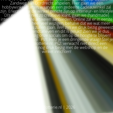
Zandweg 1 in Dordrecht afspelen. Hier gaan we een
hobbywinkel starten, waarvan een gedeelte cadeauwinkel zal
zijn. Enerzijds zal de winkel gericht zijn op interieur- en lifestyle
DIY en voor de niet zo creatieve klant, gaan we (handmade)
interieur & lifestyle artikelen aanbieden. Online zal er in eerste
instantie niet zo heel veel wijzigen, behalve dat we wat meer
terug naar de basis zullen gaan. Wel zijn we druk bezig geweest
met betere verzendtarieven en dit is gelukt! Zien we je dus
snel weer terug? Volg onze socials om op de hoogte te blijven!
Liefs, Ilse. Plotterie.nl Ps1: Heb je een dringende vraag? Stel je
vraag via info@plotterie.nl. Ps2: verwacht niet direct een
antwoord. We zijn nog druk bezig met de webshop en de
winkel inrichten!
© Plotterie.nl | 2026