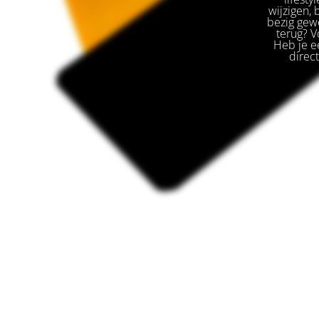
wijzigen,
bezig gewe
terug? V
Heb je ee
direc