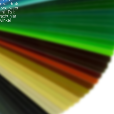
jn we druk
s snel weer
e.nl Ps1:
wacht niet
winkel