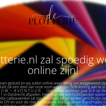
tterie.nl zal spoedig 
online zijn!
ven geduld en wij zullen online weer terug van weggeweest zij
duld zal een deel van onze voorraad tegen 50% korting aan te sch
E U W ~ A V O N T U U R
🌟
Ons nieuw avontuur gaat zich op d
1 in Dordrecht afspelen. Hier gaan we een hobbywinkel starten
te cadeauwinkel zal zijn. Enerzijds zal de winkel gericht zijn op
yle DIY en voor de niet zo creatieve klant, gaan we (handmade) i
le artikelen aanbieden. Online zal er in eerste instantie niet zo h