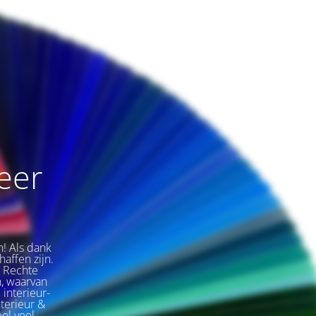
weer
n! Als dank
affen zijn.
e Rechte
, waarvan
 interieur-
nterieur &
eel veel