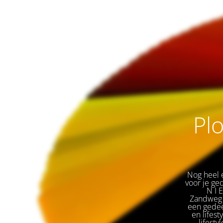
Plo
Nog heel e
voor je ge
🌟 
N I 
Zandweg 
een gedeel
en lifest
lifesty