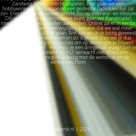
Zandweg 1 in Dordrecht afspelen. Hier gaan we een
hobbywinkel starten, waarvan een gedeelte cadeauwinkel zal
zijn. Enerzijds zal de winkel gericht zijn op interieur- en lifestyle
DIY en voor de niet zo creatieve klant, gaan we (handmade)
interieur & lifestyle artikelen aanbieden. Online zal er in eerste
instantie niet zo heel veel wijzigen, behalve dat we wat meer
terug naar de basis zullen gaan. Wel zijn we druk bezig geweest
met betere verzendtarieven en dit is gelukt! Zien we je dus
snel weer terug? Volg onze socials om op de hoogte te blijven!
Liefs, Ilse. Plotterie.nl Ps1: Heb je een dringende vraag? Stel je
vraag via info@plotterie.nl. Ps2: verwacht niet direct een
antwoord. We zijn nog druk bezig met de webshop en de
winkel inrichten!
© Plotterie.nl | 2026