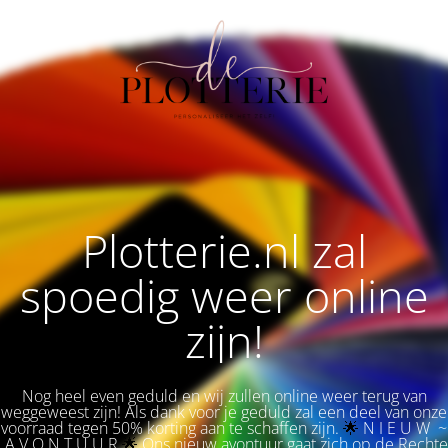
Plotterie.nl zal
spoedig weer online
zijn!
Nog heel even geduld en wij zullen online weer terug van
weggeweest zijn! Als dank voor je geduld zal een deel van onze
voorraad tegen 50% korting aan te schaffen zijn.
🌟 
N I E U W ~
A V O N T U U R
🌟
Ons nieuw avontuur gaat zich op de Rechte