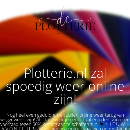
Plotterie.nl zal
spoedig weer online
zijn!
Nog heel even geduld en wij zullen online weer terug van
weggeweest zijn! Als dank voor je geduld zal een deel van onze
voorraad tegen 50% korting aan te schaffen zijn.
🌟 
N I E U W ~
A V O N T U U R
🌟
Ons nieuw avontuur gaat zich op de Rechte