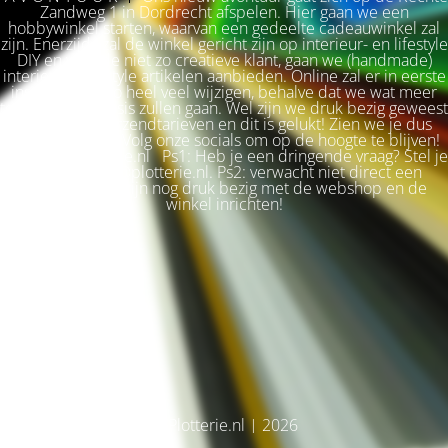
Zandweg 1 in Dordrecht afspelen. Hier gaan we een
hobbywinkel starten, waarvan een gedeelte cadeauwinkel zal
zijn. Enerzijds zal de winkel gericht zijn op interieur- en lifestyle
DIY en voor de niet zo creatieve klant, gaan we (handmade)
interieur & lifestyle artikelen aanbieden. Online zal er in eerste
instantie niet zo heel veel wijzigen, behalve dat we wat meer
terug naar de basis zullen gaan. Wel zijn we druk bezig geweest
met betere verzendtarieven en dit is gelukt! Zien we je dus
snel weer terug? Volg onze socials om op de hoogte te blijven!
Liefs, Ilse. Plotterie.nl Ps1: Heb je een dringende vraag? Stel je
vraag via info@plotterie.nl. Ps2: verwacht niet direct een
antwoord. We zijn nog druk bezig met de webshop en de
winkel inrichten!
© Plotterie.nl | 2026