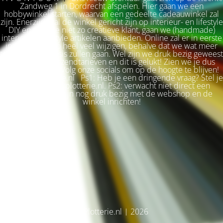
Zandweg 1 in Dordrecht afspelen. Hier gaan we een
hobbywinkel starten, waarvan een gedeelte cadeauwinkel zal
zijn. Enerzijds zal de winkel gericht zijn op interieur- en lifestyle
DIY en voor de niet zo creatieve klant, gaan we (handmade)
interieur & lifestyle artikelen aanbieden. Online zal er in eerste
instantie niet zo heel veel wijzigen, behalve dat we wat meer
terug naar de basis zullen gaan. Wel zijn we druk bezig geweest
met betere verzendtarieven en dit is gelukt! Zien we je dus
snel weer terug? Volg onze socials om op de hoogte te blijven!
Liefs, Ilse. Plotterie.nl Ps1: Heb je een dringende vraag? Stel je
vraag via info@plotterie.nl. Ps2: verwacht niet direct een
antwoord. We zijn nog druk bezig met de webshop en de
winkel inrichten!
© Plotterie.nl | 2026