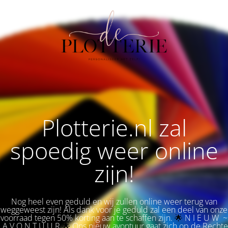
Plotterie.nl zal
spoedig weer online
zijn!
Nog heel even geduld en wij zullen online weer terug van
weggeweest zijn! Als dank voor je geduld zal een deel van onze
voorraad tegen 50% korting aan te schaffen zijn.
🌟 
N I E U W ~
A V O N T U U R
🌟
Ons nieuw avontuur gaat zich op de Rechte