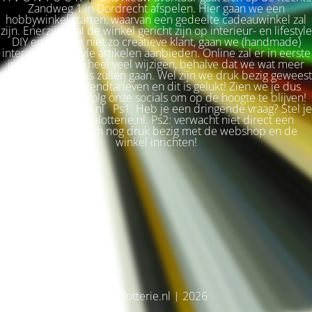
Zandweg 1 in Dordrecht afspelen. Hier gaan we een
hobbywinkel starten, waarvan een gedeelte cadeauwinkel zal
zijn. Enerzijds zal de winkel gericht zijn op interieur- en lifestyle
DIY en voor de niet zo creatieve klant, gaan we (handmade)
interieur & lifestyle artikelen aanbieden. Online zal er in eerste
instantie niet zo heel veel wijzigen, behalve dat we wat meer
terug naar de basis zullen gaan. Wel zijn we druk bezig geweest
met betere verzendtarieven en dit is gelukt! Zien we je dus
snel weer terug? Volg onze socials om op de hoogte te blijven!
Liefs, Ilse. Plotterie.nl Ps1: Heb je een dringende vraag? Stel je
vraag via info@plotterie.nl. Ps2: verwacht niet direct een
antwoord. We zijn nog druk bezig met de webshop en de
winkel inrichten!
© Plotterie.nl | 2026