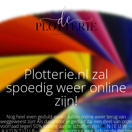
Plotterie.nl zal
spoedig weer online
zijn!
Nog heel even geduld en wij zullen online weer terug van
weggeweest zijn! Als dank voor je geduld zal een deel van onze
voorraad tegen 50% korting aan te schaffen zijn.
🌟 
N I E U W ~
A V O N T U U R
🌟
Ons nieuw avontuur gaat zich op de Rechte