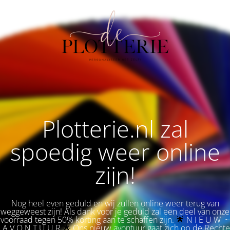
Plotterie.nl zal
spoedig weer online
zijn!
Nog heel even geduld en wij zullen online weer terug van
weggeweest zijn! Als dank voor je geduld zal een deel van onze
voorraad tegen 50% korting aan te schaffen zijn.
🌟 
N I E U W ~
A V O N T U U R
🌟
Ons nieuw avontuur gaat zich op de Rechte