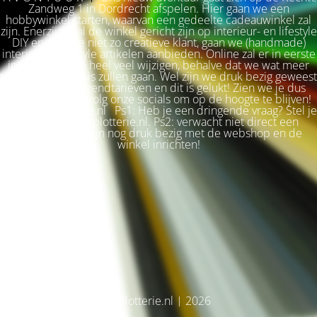
Zandweg 1 in Dordrecht afspelen. Hier gaan we een
hobbywinkel starten, waarvan een gedeelte cadeauwinkel zal
zijn. Enerzijds zal de winkel gericht zijn op interieur- en lifestyle
DIY en voor de niet zo creatieve klant, gaan we (handmade)
interieur & lifestyle artikelen aanbieden. Online zal er in eerste
instantie niet zo heel veel wijzigen, behalve dat we wat meer
terug naar de basis zullen gaan. Wel zijn we druk bezig geweest
met betere verzendtarieven en dit is gelukt! Zien we je dus
snel weer terug? Volg onze socials om op de hoogte te blijven!
Liefs, Ilse. Plotterie.nl Ps1: Heb je een dringende vraag? Stel je
vraag via info@plotterie.nl. Ps2: verwacht niet direct een
antwoord. We zijn nog druk bezig met de webshop en de
winkel inrichten!
© Plotterie.nl | 2026