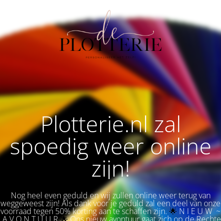
Plotterie.nl zal
spoedig weer online
zijn!
Nog heel even geduld en wij zullen online weer terug van
weggeweest zijn! Als dank voor je geduld zal een deel van onze
voorraad tegen 50% korting aan te schaffen zijn.
🌟 
N I E U W ~
A V O N T U U R
🌟
Ons nieuw avontuur gaat zich op de Rechte