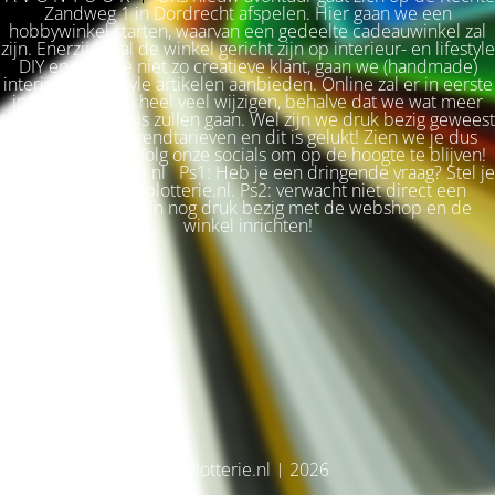
Zandweg 1 in Dordrecht afspelen. Hier gaan we een
hobbywinkel starten, waarvan een gedeelte cadeauwinkel zal
zijn. Enerzijds zal de winkel gericht zijn op interieur- en lifestyle
DIY en voor de niet zo creatieve klant, gaan we (handmade)
interieur & lifestyle artikelen aanbieden. Online zal er in eerste
instantie niet zo heel veel wijzigen, behalve dat we wat meer
terug naar de basis zullen gaan. Wel zijn we druk bezig geweest
met betere verzendtarieven en dit is gelukt! Zien we je dus
snel weer terug? Volg onze socials om op de hoogte te blijven!
Liefs, Ilse. Plotterie.nl Ps1: Heb je een dringende vraag? Stel je
vraag via info@plotterie.nl. Ps2: verwacht niet direct een
antwoord. We zijn nog druk bezig met de webshop en de
winkel inrichten!
© Plotterie.nl | 2026