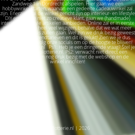
Zandweg 1 in Dordrecht afspelen. Hier gaan we een
hobbywinkel starten, waarvan een gedeelte cadeauwinkel zal
zijn. Enerzijds zal de winkel gericht zijn op interieur- en lifestyle
DIY en voor de niet zo creatieve klant, gaan we (handmade)
interieur & lifestyle artikelen aanbieden. Online zal er in eerste
instantie niet zo heel veel wijzigen, behalve dat we wat meer
terug naar de basis zullen gaan. Wel zijn we druk bezig geweest
met betere verzendtarieven en dit is gelukt! Zien we je dus
snel weer terug? Volg onze socials om op de hoogte te blijven!
Liefs, Ilse. Plotterie.nl Ps1: Heb je een dringende vraag? Stel je
vraag via info@plotterie.nl. Ps2: verwacht niet direct een
antwoord. We zijn nog druk bezig met de webshop en de
winkel inrichten!
© Plotterie.nl | 2026