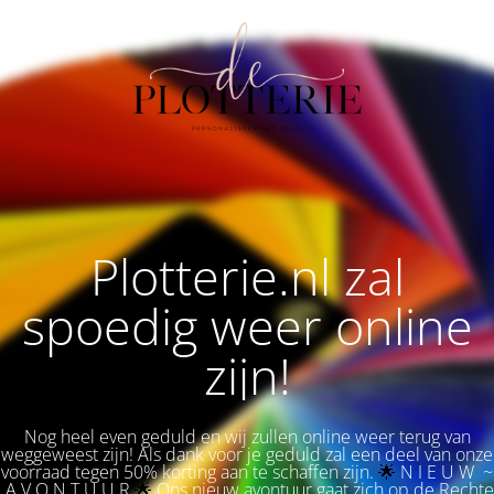
Plotterie.nl zal
spoedig weer online
zijn!
Nog heel even geduld en wij zullen online weer terug van
weggeweest zijn! Als dank voor je geduld zal een deel van onze
voorraad tegen 50% korting aan te schaffen zijn.
🌟 
N I E U W ~
A V O N T U U R
🌟
Ons nieuw avontuur gaat zich op de Rechte