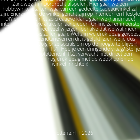
Zandweg 1 in Dordrecht afspelen. Hier gaan we een
hobbywinkel starten, waarvan een gedeelte cadeauwinkel zal
zijn. Enerzijds zal de winkel gericht zijn op interieur- en lifestyle
DIY en voor de niet zo creatieve klant, gaan we (handmade)
interieur & lifestyle artikelen aanbieden. Online zal er in eerste
instantie niet zo heel veel wijzigen, behalve dat we wat meer
terug naar de basis zullen gaan. Wel zijn we druk bezig geweest
met betere verzendtarieven en dit is gelukt! Zien we je dus
snel weer terug? Volg onze socials om op de hoogte te blijven!
Liefs, Ilse. Plotterie.nl Ps1: Heb je een dringende vraag? Stel je
vraag via info@plotterie.nl. Ps2: verwacht niet direct een
antwoord. We zijn nog druk bezig met de webshop en de
winkel inrichten!
© Plotterie.nl | 2026