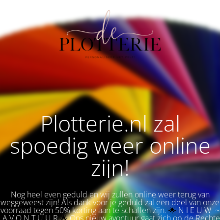
Plotterie.nl zal
spoedig weer online
zijn!
Nog heel even geduld en wij zullen online weer terug van
weggeweest zijn! Als dank voor je geduld zal een deel van onze
voorraad tegen 50% korting aan te schaffen zijn.
🌟 
N I E U W ~
A V O N T U U R
🌟
Ons nieuw avontuur gaat zich op de Rechte