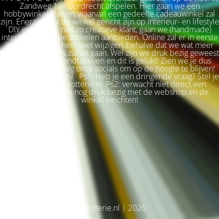
Zandweg 1 in Dordrecht afspelen. Hier gaan we een
hobbywinkel starten, waarvan een gedeelte cadeauwinkel zal
zijn. Enerzijds zal de winkel gericht zijn op interieur- en lifestyle
DIY en voor de niet zo creatieve klant, gaan we (handmade)
interieur & lifestyle artikelen aanbieden. Online zal er in eerste
instantie niet zo heel veel wijzigen, behalve dat we wat meer
terug naar de basis zullen gaan. Wel zijn we druk bezig geweest
met betere verzendtarieven en dit is gelukt! Zien we je dus
snel weer terug? Volg onze socials om op de hoogte te blijven!
Liefs, Ilse. Plotterie.nl Ps1: Heb je een dringende vraag? Stel je
vraag via info@plotterie.nl. Ps2: verwacht niet direct een
antwoord. We zijn nog druk bezig met de webshop en de
winkel inrichten!
© Plotterie.nl | 2026