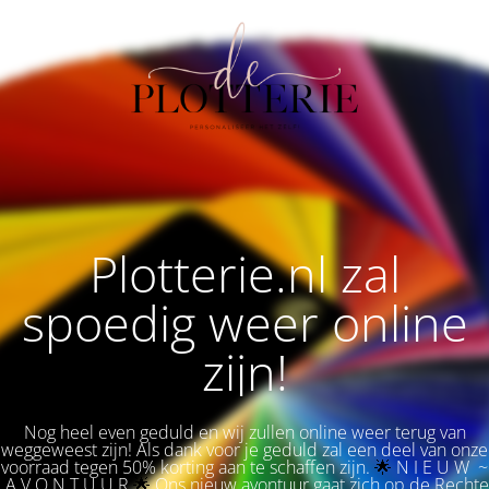
Plotterie.nl zal
spoedig weer online
zijn!
Nog heel even geduld en wij zullen online weer terug van
weggeweest zijn! Als dank voor je geduld zal een deel van onze
voorraad tegen 50% korting aan te schaffen zijn.
🌟 
N I E U W ~
A V O N T U U R
🌟
Ons nieuw avontuur gaat zich op de Rechte