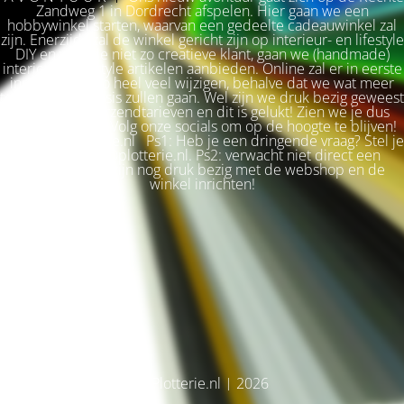
Zandweg 1 in Dordrecht afspelen. Hier gaan we een
hobbywinkel starten, waarvan een gedeelte cadeauwinkel zal
zijn. Enerzijds zal de winkel gericht zijn op interieur- en lifestyle
DIY en voor de niet zo creatieve klant, gaan we (handmade)
interieur & lifestyle artikelen aanbieden. Online zal er in eerste
instantie niet zo heel veel wijzigen, behalve dat we wat meer
terug naar de basis zullen gaan. Wel zijn we druk bezig geweest
met betere verzendtarieven en dit is gelukt! Zien we je dus
snel weer terug? Volg onze socials om op de hoogte te blijven!
Liefs, Ilse. Plotterie.nl Ps1: Heb je een dringende vraag? Stel je
vraag via info@plotterie.nl. Ps2: verwacht niet direct een
antwoord. We zijn nog druk bezig met de webshop en de
winkel inrichten!
© Plotterie.nl | 2026