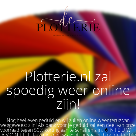
Plotterie.nl zal
spoedig weer online
zijn!
Nog heel even geduld en wij zullen online weer terug van
weggeweest zijn! Als dank voor je geduld zal een deel van onze
voorraad tegen 50% korting aan te schaffen zijn.
🌟 
N I E U W ~
A V O N T U U R
🌟
Ons nieuw avontuur gaat zich op de Rechte