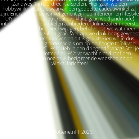
Zandweg 1 in Dordrecht afspelen. Hier gaan we een
hobbywinkel starten, waarvan een gedeelte cadeauwinkel zal
zijn. Enerzijds zal de winkel gericht zijn op interieur- en lifestyle
DIY en voor de niet zo creatieve klant, gaan we (handmade)
interieur & lifestyle artikelen aanbieden. Online zal er in eerste
instantie niet zo heel veel wijzigen, behalve dat we wat meer
terug naar de basis zullen gaan. Wel zijn we druk bezig geweest
met betere verzendtarieven en dit is gelukt! Zien we je dus
snel weer terug? Volg onze socials om op de hoogte te blijven!
Liefs, Ilse. Plotterie.nl Ps1: Heb je een dringende vraag? Stel je
vraag via info@plotterie.nl. Ps2: verwacht niet direct een
antwoord. We zijn nog druk bezig met de webshop en de
winkel inrichten!
© Plotterie.nl | 2026