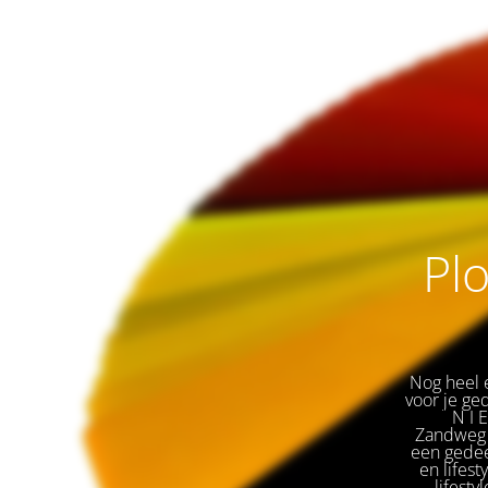
Plo
Nog heel e
voor je ge
🌟 
N I 
Zandweg 
een gedeel
en lifest
lifesty