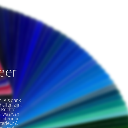
weer
n! Als dank
affen zijn.
e Rechte
, waarvan
 interieur-
nterieur &
eel veel