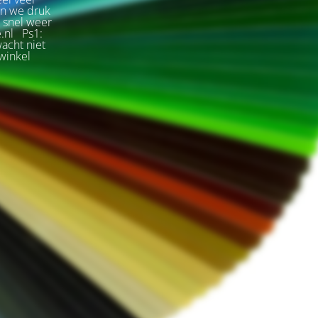
jn we druk
s snel weer
e.nl Ps1:
wacht niet
winkel