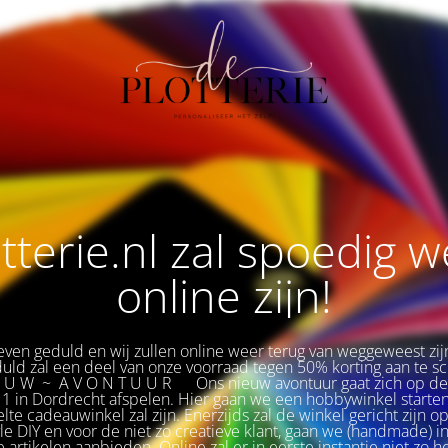
tterie.nl zal spoedig 
online zijn!
ven geduld en wij zullen online weer terug van weggeweest zij
duld zal een deel van onze voorraad tegen 50% korting aan te sch
E U W ~ A V O N T U U R
🌟
Ons nieuw avontuur gaat zich op d
1 in Dordrecht afspelen. Hier gaan we een hobbywinkel starten
te cadeauwinkel zal zijn. Enerzijds zal de winkel gericht zijn op
yle DIY en voor de niet zo creatieve klant, gaan we (handmade) i
le artikelen aanbieden. Online zal er in eerste instantie niet zo h