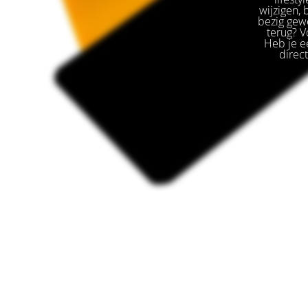
wijzigen,
bezig gewe
terug? V
Heb je ee
direc