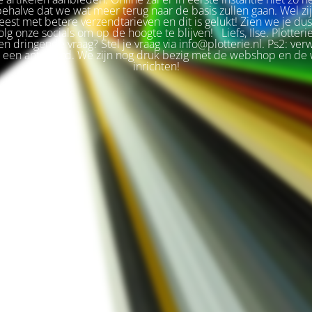
 behalve dat we wat meer terug naar de basis zullen gaan. Wel zi
est met betere verzendtarieven en dit is gelukt! Zien we je du
olg onze socials om op de hoogte te blijven! Liefs, Ilse. Plotteri
n dringende vraag? Stel je vraag via info@plotterie.nl. Ps2: ver
t een antwoord. We zijn nog druk bezig met de webshop en de 
inrichten!