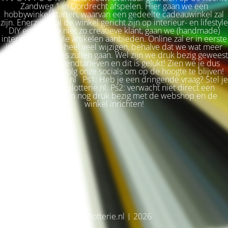
Zandweg 1 in Dordrecht afspelen. Hier gaan we een
hobbywinkel starten, waarvan een gedeelte cadeauwinkel zal
zijn. Enerzijds zal de winkel gericht zijn op interieur- en lifestyle
DIY en voor de niet zo creatieve klant, gaan we (handmade)
interieur & lifestyle artikelen aanbieden. Online zal er in eerste
instantie niet zo heel veel wijzigen, behalve dat we wat meer
terug naar de basis zullen gaan. Wel zijn we druk bezig geweest
met betere verzendtarieven en dit is gelukt! Zien we je dus
snel weer terug? Volg onze socials om op de hoogte te blijven!
Liefs, Ilse. Plotterie.nl Ps1: Heb je een dringende vraag? Stel je
vraag via info@plotterie.nl. Ps2: verwacht niet direct een
antwoord. We zijn nog druk bezig met de webshop en de
winkel inrichten!
© Plotterie.nl | 2026