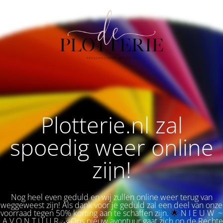
Plotterie.nl zal
spoedig weer online
zijn!
Nog heel even geduld en wij zullen online weer terug van
weggeweest zijn! Als dank voor je geduld zal een deel van onze
voorraad tegen 50% korting aan te schaffen zijn.
🌟 
N I E U W ~
A V O N T U U R
🌟
Ons nieuw avontuur gaat zich op de Rechte