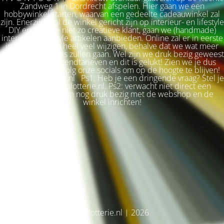
Zandweg 1 in Dordrecht afspelen. Hier gaan we een
hobbywinkel starten, waarvan een gedeelte cadeauwinkel zal
zijn. Enerzijds zal de winkel gericht zijn op interieur- en lifestyle
DIY en voor de niet zo creatieve klant, gaan we (handmade)
interieur & lifestyle artikelen aanbieden. Online zal er in eerste
instantie niet zo heel veel wijzigen, behalve dat we wat meer
terug naar de basis zullen gaan. Wel zijn we druk bezig geweest
met betere verzendtarieven en dit is gelukt! Zien we je dus
snel weer terug? Volg onze socials om op de hoogte te blijven!
Liefs, Ilse. Plotterie.nl Ps1: Heb je een dringende vraag? Stel je
vraag via info@plotterie.nl. Ps2: verwacht niet direct een
antwoord. We zijn nog druk bezig met de webshop en de
winkel inrichten!
© Plotterie.nl | 2026