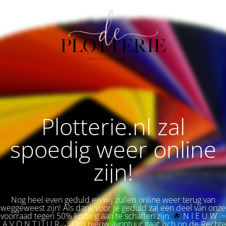
Plotterie.nl zal
spoedig weer online
zijn!
Nog heel even geduld en wij zullen online weer terug van
weggeweest zijn! Als dank voor je geduld zal een deel van onze
voorraad tegen 50% korting aan te schaffen zijn.
🌟 
N I E U W ~
A V O N T U U R
🌟
Ons nieuw avontuur gaat zich op de Rechte