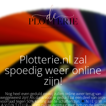
Plotterie.nl zal
spoedig weer online
zijn!
Nog heel even geduld en wij zullen online weer terug van
weggeweest zijn! Als dank voor je geduld zal een deel van onze
voorraad tegen 50% korting aan te schaffen zijn.
🌟 
N I E U W ~
A V O N T U U R
🌟
Ons nieuw avontuur gaat zich op de Rechte