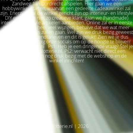
Zandweg 1 in Dordrecht afspelen. Hier gaan we een
hobbywinkel starten, waarvan een gedeelte cadeauwinkel zal
zijn. Enerzijds zal de winkel gericht zijn op interieur- en lifestyle
DIY en voor de niet zo creatieve klant, gaan we (handmade)
interieur & lifestyle artikelen aanbieden. Online zal er in eerste
instantie niet zo heel veel wijzigen, behalve dat we wat meer
terug naar de basis zullen gaan. Wel zijn we druk bezig geweest
met betere verzendtarieven en dit is gelukt! Zien we je dus
snel weer terug? Volg onze socials om op de hoogte te blijven!
Liefs, Ilse. Plotterie.nl Ps1: Heb je een dringende vraag? Stel je
vraag via info@plotterie.nl. Ps2: verwacht niet direct een
antwoord. We zijn nog druk bezig met de webshop en de
winkel inrichten!
© Plotterie.nl | 2026