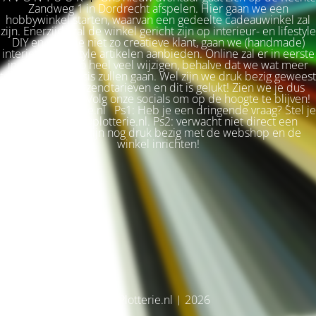
Zandweg 1 in Dordrecht afspelen. Hier gaan we een
hobbywinkel starten, waarvan een gedeelte cadeauwinkel zal
zijn. Enerzijds zal de winkel gericht zijn op interieur- en lifestyle
DIY en voor de niet zo creatieve klant, gaan we (handmade)
interieur & lifestyle artikelen aanbieden. Online zal er in eerste
instantie niet zo heel veel wijzigen, behalve dat we wat meer
terug naar de basis zullen gaan. Wel zijn we druk bezig geweest
met betere verzendtarieven en dit is gelukt! Zien we je dus
snel weer terug? Volg onze socials om op de hoogte te blijven!
Liefs, Ilse. Plotterie.nl Ps1: Heb je een dringende vraag? Stel je
vraag via info@plotterie.nl. Ps2: verwacht niet direct een
antwoord. We zijn nog druk bezig met de webshop en de
winkel inrichten!
© Plotterie.nl | 2026