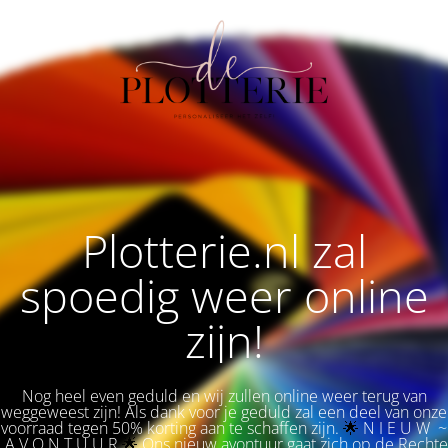
Plotterie.nl zal
spoedig weer online
zijn!
Nog heel even geduld en wij zullen online weer terug van
weggeweest zijn! Als dank voor je geduld zal een deel van onze
voorraad tegen 50% korting aan te schaffen zijn.
🌟 
N I E U W ~
A V O N T U U R
🌟
Ons nieuw avontuur gaat zich op de Rechte