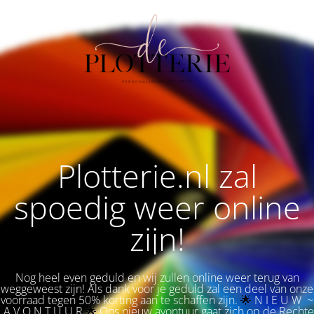
Plotterie.nl zal
spoedig weer online
zijn!
Nog heel even geduld en wij zullen online weer terug van
weggeweest zijn! Als dank voor je geduld zal een deel van onze
voorraad tegen 50% korting aan te schaffen zijn.
🌟 
N I E U W ~
A V O N T U U R
🌟
Ons nieuw avontuur gaat zich op de Rechte