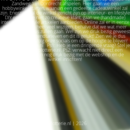
Zandweg 1 in Dordrecht afspelen. Hier gaan we een
hobbywinkel starten, waarvan een gedeelte cadeauwinkel zal
zijn. Enerzijds zal de winkel gericht zijn op interieur- en lifestyle
DIY en voor de niet zo creatieve klant, gaan we (handmade)
interieur & lifestyle artikelen aanbieden. Online zal er in eerste
instantie niet zo heel veel wijzigen, behalve dat we wat meer
terug naar de basis zullen gaan. Wel zijn we druk bezig geweest
met betere verzendtarieven en dit is gelukt! Zien we je dus
snel weer terug? Volg onze socials om op de hoogte te blijven!
Liefs, Ilse. Plotterie.nl Ps1: Heb je een dringende vraag? Stel je
vraag via info@plotterie.nl. Ps2: verwacht niet direct een
antwoord. We zijn nog druk bezig met de webshop en de
winkel inrichten!
© Plotterie.nl | 2026